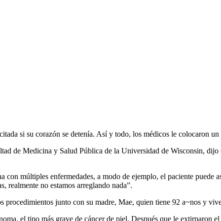
citada si su corazón se detenía. Así y todo, los médicos le colocaron un
tad de Medicina y Salud Pública de la Universidad de Wisconsin, dijo 
na con múltiples enfermedades, a modo de ejemplo, el paciente puede as
, realmente no estamos arreglando nada”.
os procedimientos junto con su madre, Mae, quien tiene 92 a~nos y vi
ma, el tipo más grave de cáncer de piel. Después que le extirparon el 