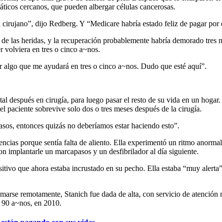
nfáticos cercanos, que pueden albergar células cancerosas.
n cirujano”, dijo Redberg. Y “Medicare habría estado feliz de pagar por 
 de las heridas, y la recuperación probablemente habría demorado tres 
r volviera en tres o cinco a~nos.
er algo que me ayudará en tres o cinco a~nos. Dudo que esté aquí”.
al después en cirugía, para luego pasar el resto de su vida en un hogar
l paciente sobrevive solo dos o tres meses después de la cirugía.
casos, entonces quizás no deberíamos estar haciendo esto”.
gencias porque sentía falta de aliento. Ella experimentó un ritmo anorm
on implantarle un marcapasos y un desfibrilador al día siguiente.
itivo que ahora estaba incrustado en su pecho. Ella estaba “muy alerta”
marse remotamente, Stanich fue dada de alta, con servicio de atención
r 90 a~nos, en 2010.