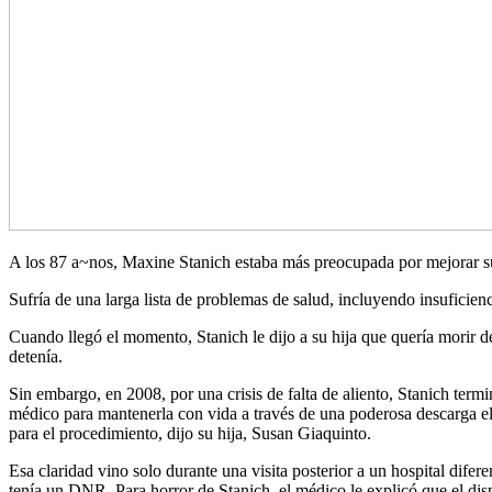
A los 87 a~nos, Maxine Stanich estaba más preocupada por mejorar su
Sufría de una larga lista de problemas de salud, incluyendo insuficie
Cuando llegó el momento, Stanich le dijo a su hija que quería morir d
detenía.
Sin embargo, en 2008, por una crisis de falta de aliento, Stanich term
médico para mantenerla con vida a través de una poderosa descarga 
para el procedimiento, dijo su hija, Susan Giaquinto.
Esa claridad vino solo durante una visita posterior a un hospital dife
tenía un DNR. Para horror de Stanich, el médico le explicó que el disp