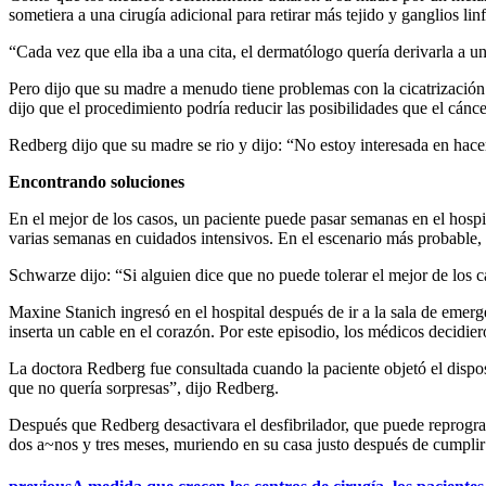
sometiera a una cirugía adicional para retirar más tejido y ganglios li
“Cada vez que ella iba a una cita, el dermatólogo quería derivarla a u
Pero dijo que su madre a menudo tiene problemas con la cicatrización
dijo que el procedimiento podría reducir las posibilidades que el cánce
Redberg dijo que su madre se rio y dijo: “No estoy interesada en hac
Encontrando soluciones
En el mejor de los casos, un paciente puede pasar semanas en el hospit
varias semanas en cuidados intensivos. En el escenario más probable, e
Schwarze dijo: “Si alguien dice que no puede tolerar el mejor de los 
Maxine Stanich ingresó en el hospital después de ir a la sala de emer
inserta un cable en el corazón. Por este episodio, los médicos decidier
La doctora Redberg fue consultada cuando la paciente objetó el dispos
que no quería sorpresas”, dijo Redberg.
Después que Redberg desactivara el desfibrilador, que puede reprogra
dos a~nos y tres meses, muriendo en su casa justo después de cumpli