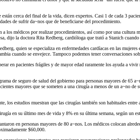
tán cerca del final de la vida, dicen expertos. Casi 1 de cada 3 pacie
ades de sufrir da~nos que de beneficiarse del procedimiento.
 a los médicos por realizar procedimientos, así como por una cultura m
sa, dijo la doctora Rita Redberg, cardióloga que trató a Stanich cuando 
edberg, quien se especializa en enfermedades cardíacas en las mujeres
cambia cuando se envejece. Tampoco podemos tener conversaciones sobr
operar en pacientes frágiles y de mayor edad raramente los ayuda a vivir 
ograma de seguro de salud del gobierno para personas mayores de 65 a~
pacientes mayores que se someten a una cirugía a menos de un a~no de s
e, los estudios muestran que las cirugías también son habituales entre
cirugía en su último mes de vida y 8% en su última semana, según un e
lantaron en personas mayores de 80 a~nos. Los médicos colocan alreded
proximadamente $60,000.