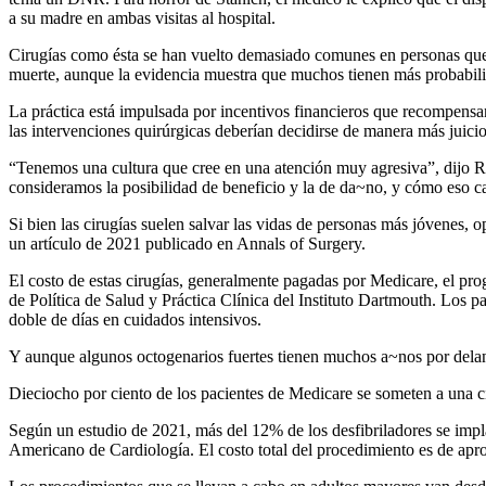
a su madre en ambas visitas al hospital.
Cirugías como ésta se han vuelto demasiado comunes en personas que es
muerte, aunque la evidencia muestra que muchos tienen más probabilid
La práctica está impulsada por incentivos financieros que recompensan
las intervenciones quirúrgicas deberían decidirse de manera más juicio
“Tenemos una cultura que cree en una atención muy agresiva”, dijo R
consideramos la posibilidad de beneficio y la de da~no, y cómo eso 
Si bien las cirugías suelen salvar las vidas de personas más jóvenes, 
un artículo de 2021 publicado en Annals of Surgery.
El costo de estas cirugías, generalmente pagadas por Medicare, el pr
de Política de Salud y Práctica Clínica del Instituto Dartmouth. Los 
doble de días en cuidados intensivos.
Y aunque algunos octogenarios fuertes tienen muchos a~nos por delant
Dieciocho por ciento de los pacientes de Medicare se someten a una 
Según un estudio de 2021, más del 12% de los desfibriladores se imp
Americano de Cardiología. El costo total del procedimiento es de a