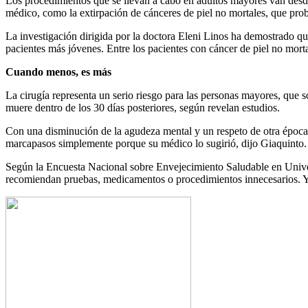
Los procedimientos que se llevan a cabo en adultos mayores van desde
médico, como la extirpación de cánceres de piel no mortales, que pr
La investigación dirigida por la doctora Eleni Linos ha demostrado qu
pacientes más jóvenes. Entre los pacientes con cáncer de piel no mort
Cuando menos, es más
La cirugía representa un serio riesgo para las personas mayores, que 
muere dentro de los 30 días posteriores, según revelan estudios.
Con una disminución de la agudeza mental y un respeto de otra época 
marcapasos simplemente porque su médico lo sugirió, dijo Giaquinto
Según la Encuesta Nacional sobre Envejecimiento Saludable en Univer
recomiendan pruebas, medicamentos o procedimientos innecesarios. Y la