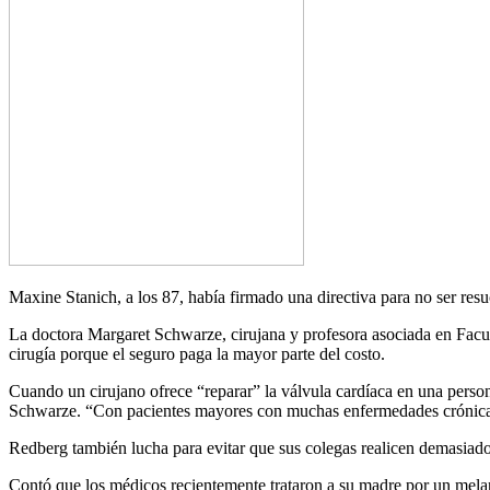
Maxine Stanich, a los 87, había firmado una directiva para no ser resu
La doctora Margaret Schwarze, cirujana y profesora asociada en Facul
cirugía porque el seguro paga la mayor parte del costo.
Cuando un cirujano ofrece “reparar” la válvula cardíaca en una perso
Schwarze. “Con pacientes mayores con muchas enfermedades crónicas
Redberg también lucha para evitar que sus colegas realicen demasiad
Contó que los médicos recientemente trataron a su madre por un melano