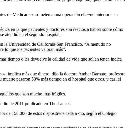
ntes de Medicare se someten a una operación el a~no anterior a su
édica en la que pacientes y doctores son reacios a hablar sobre cómo
se atendió en el segundo hospital.
 en la Universidad de California-San Francisco. “A menudo no
e lo que los pacientes valoran más”.
más tiempo o les devuelve la calidad de vida que solían tener, indica
nos, implica más que dinero, dijo la doctora Amber Barnato, profesora
u muerte pasaron 50% más tiempo en el hospital que otros, y casi el
 aquellos que son mucho más frágiles.
studio de 2011 publicado en The Lancet.
or de 158,000 de estos dispositivos cada a~no, según el Colegio