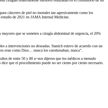
a cirugías relativamente menores realizadas en el consultorio de un
 para cánceres de piel no mortales tan agresivamente como los
 su estudio de 2021 en JAMA Internal Medicine.
ltos mayores que se someten a cirugía abdominal de urgencia, el 20%
les a intervenciones no deseadas. Stanich estuvo de acuerdo con un
icos eran como Dios… nunca los cuestionaban, nunca”.
ultos de entre 50 y 80 a~nos dijeron que los médicos a menudo
 dice que el procedimiento puede no ser ciento por ciento necesario.