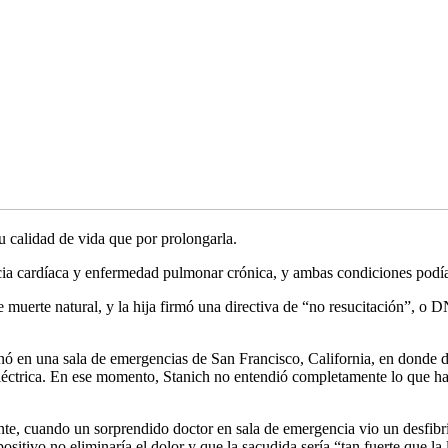
 calidad de vida que por prolongarla.
ncia cardíaca y enfermedad pulmonar crónica, y ambas condiciones podían
e muerte natural, y la hija firmó una directiva de “no resucitación”, o
inó en una sala de emergencias de San Francisco, California, en donde d
eléctrica. En ese momento, Stanich no entendió completamente lo que h
rente, cuando un sorprendido doctor en sala de emergencia vio un desfib
ositivo no eliminaría el dolor y que la sacudida sería “tan fuerte que l