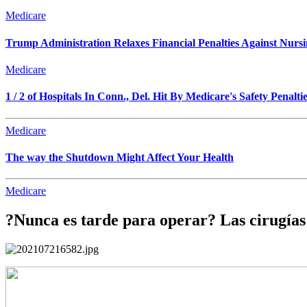
Medicare
Trump Administration Relaxes Financial Penalties Against Nursing
Medicare
1 / 2 of Hospitals In Conn., Del. Hit By Medicare's Safety Penalti
Medicare
The way the Shutdown Might Affect Your Health
Medicare
?Nunca es tarde para operar? Las cirugías 