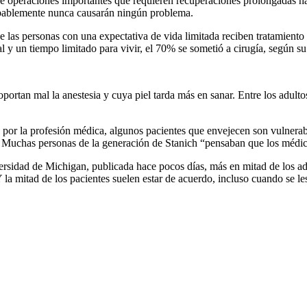
 operaciones importantes que requieren recuperaciones prolongadas hast
obablemente nunca causarán ningún problema.
e las personas con una expectativa de vida limitada reciben tratamiento
al y un tiempo limitado para vivir, el 70% se sometió a cirugía, según
soportan mal la anestesia y cuya piel tarda más en sanar. Entre los adu
por la profesión médica, algunos pacientes que envejecen son vulnerab
. Muchas personas de la generación de Stanich “pensaban que los méd
sidad de Michigan, publicada hace pocos días, más en mitad de los ad
 mitad de los pacientes suelen estar de acuerdo, incluso cuando se les