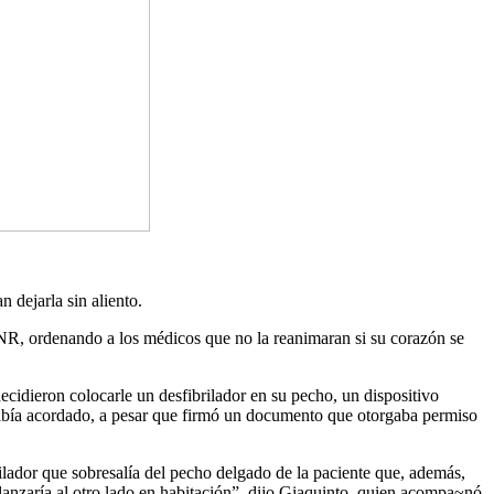
 dejarla sin aliento.
 DNR, ordenando a los médicos que no la reanimaran si su corazón se
ecidieron colocarle un desfibrilador en su pecho, un dispositivo
abía acordado, a pesar que firmó un documento que otorgaba permiso
rilador que sobresalía del pecho delgado de la paciente que, además,
a lanzaría al otro lado en habitación”, dijo Giaquinto, quien acompa~nó