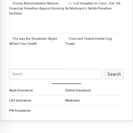
Trump Administration Relaxes
1 / 2 of Hospitals In Conn., Del. Hit
Financial Penalties Against Nursing
By Medicare's Safety Penalties
facilities
The way the Shutdown Might
Tried and Tested Dental Dog
Affect Your Health
Treats
Search
Auto Insurance
Home Insurance
Life Insurance
Medicare
Pet Insurance